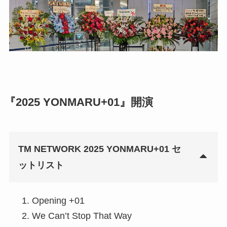
『
2025 YONMARU+01
』開演
TM NETWORK 2025 YONMARU+01 セ
ットリスト
Opening +01
We Can’t Stop That Way