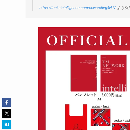
https://fanksintelligence.com/news/e5vg4HJ7
より引